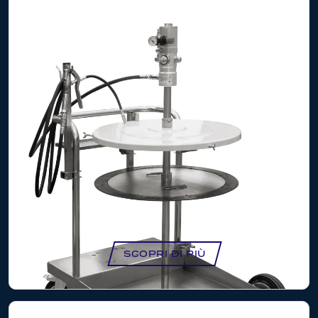
KIT CARRELLATO GRASSO (FUSTI 20-30
KG) – GK1109
SCOPRI DI PIÙ