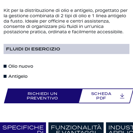
Kit per la distribuzione di olio e antigelo, progettato per
la gestione combinata di 2 tipi di olio e 1 linea antigelo
da fusto. Ideale per officine e centri assistenza,
consente di organizzare più fluidi in un’unica
postazione pratica, ordinata e facilmente accessibile.
FLUIDI DI ESERCIZIO
Olio nuovo
Antigelo
RICHIEDI UN
SCHEDA
PREVENTIVO
PDF
SPECIFICHE
FUNZIONALITÀ
INDUST
DI
E VANTAGGI
APPLI