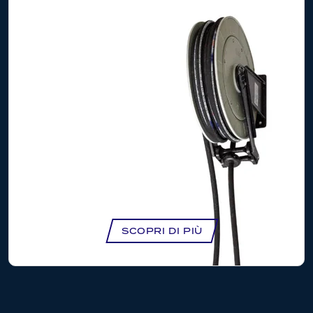
KIT DISTRIBUZIONE CON POMPA 3:1
MURALE – NK1007
SCOPRI DI PIÙ