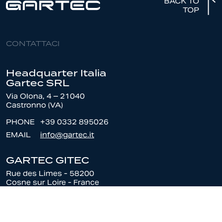
BACK TO
TOP
CONTATTACI
Headquarter Italia
Gartec SRL
Via Olona, 4 – 21040
Castronno (VA)
PHONE
+39 0332 895026
EMAIL
info@gartec.it
GARTEC GITEC
Rue des Limes - 58200
Cosne sur Loire - France
PHONE
+33 3 86 26 88 90
EMAIL
contact@gartecgitec.fr