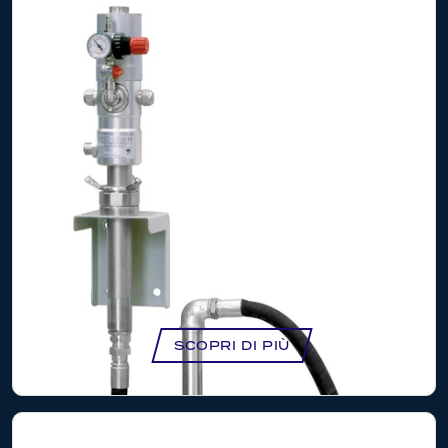
KIT POMPAGGIO MURALE CON POMPA 5:1
ALTO VOLUME PER CISTERNE IBC –
NK1022/IBC
SCOPRI DI PIÙ