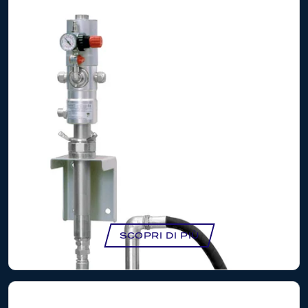
KIT POMPAGGIO MURALE CON POMPA 8:1
PER CISTERNE IBC – NK1023/IBC
SCOPRI DI PIÙ